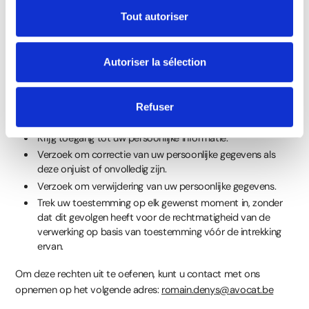
7. Beveiliging van gegevens
Tout autoriser
We implementeren beveiligingsmaatregelen om uw persoonlijke
informatie te beschermen tegen ongeoorloofde toegang,
openbaarmaking, wijziging of vernietiging.
Autoriser la sélection
8. Jouw rechten
Refuser
Je hebt het recht om:
Krijg toegang tot uw persoonlijke informatie.
Verzoek om correctie van uw persoonlijke gegevens als
deze onjuist of onvolledig zijn.
Verzoek om verwijdering van uw persoonlijke gegevens.
Trek uw toestemming op elk gewenst moment in, zonder
dat dit gevolgen heeft voor de rechtmatigheid van de
verwerking op basis van toestemming vóór de intrekking
ervan.
Om deze rechten uit te oefenen, kunt u contact met ons
opnemen op het volgende adres:
romain.denys@avocat.be