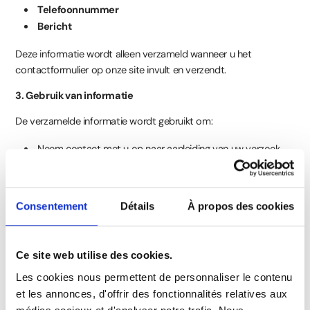
Telefoonnummer
Bericht
Deze informatie wordt alleen verzameld wanneer u het
contactformulier op onze site invult en verzendt.
3. Gebruik van informatie
De verzamelde informatie wordt gebruikt om:
Neem contact met u op naar aanleiding van uw verzoek.
Om u de gevraagde informatie of diensten te verstrekken.
Verbetering van onze klantenservice en onze website.
Consentement
Détails
À propos des cookies
4. Wettelijke basis voor verwerking
We verwerken uw persoonlijke gegevens op basis van uw
toestemming, die u ons geeft door het contactformulier in te
Ce site web utilise des cookies.
vullen en te verzenden.
Les cookies nous permettent de personnaliser le contenu
5. Koekjes
et les annonces, d'offrir des fonctionnalités relatives aux